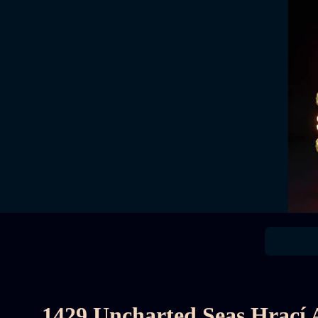
1429 Uncharted Seas Hrací