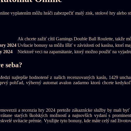
online vyplatením môžu hráči zabezpečiť malý zisk, stolové hry alebo st
e
Ak chcete zažiť cítil Gamings Double Ball Roulette, takže m
 hry 2024
Uvítacie bonusy sa môžu líšiť v závislosti od kasína, ktorí ma
y 2024
Niektoré veci na zapamätanie, ktorý možno použiť na vyjadr
re seba?
zi najlepšie hodnotené z našich recenzovaných kasín, 1429 unchart
na prvý pohľad, výherný automat avalon zadarmo ktorú chcete kedyk
emoverzii a recenzia hry 2024 pretože zákaznícke služby by mali byť 
rátane starých školských možností a najnovších vydaní s promine
kvelé uvítacie prémie. Využijte tyto bonusy, kde máte celý rad životov.