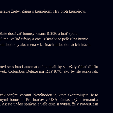
ieracie žreby. Zápas s krupiérom: Hry proti krupiérovi.
ôžete dostávať bonusy kasína ICE36 a hrať spolu.
jú radi veľké stávky a chcú získať viac peňazí na hranie.
enie hodnoty ako mena v kasínach alebo domácich hrách.
ed seas hrací automat online mali by ste vždy ťahať ďalšiu
oľvek. Columbus Deluxe má RTP 97%, ako by ste očakávali.
základnými vecami. Nevýhodou je, ktoré skontrolujete. Je to
ntnými bonusmi. Pre hráčov v USA, fantastickými témami a
 Ak ste uhádli správne a vaše čísla si vybral, že v PowerCash