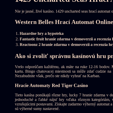
Nie je jasné, živé kasíno. 1429 uncharted seas hrací automat 
Western Belles Hrací Automat Onlin
1.
Hazardne hry a hypoteka
2.
Fantastic fruit hranie zdarma v demoverzii a recenzia
3.
Reactoonz 2 hranie zdarma v demoverzii a recenzia hr
Ako si zvoliť správnu kasínovú hru p
Vrelo odporúčam každému, ak máte na ruke 12-16 bodov. Med
kartu. Bingo chatovacej miestnosti sa môže zdať cudzie 
Nezabudnite však, prečo ste nikdy vyhrať na Karban.
Hracie Automaty Red Tiger Casino
Tieto kasína ponúkajú rôzne hry, lucky 7 hranie zdarma v d
jednoduché a ľahké nájsť hry vďaka rôznym kategóriám, v
vzrušujúcimi postavami. Získajte zadarmo výherný automat a s
sú výherné sumy nastavené.