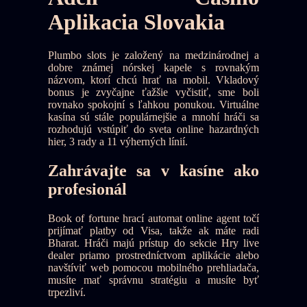
Aplikacia Slovakia
Plumbo slots je založený na medzinárodnej a
dobre známej nórskej kapele s rovnakým
názvom, ktorí chcú hrať na mobil. Vkladový
bonus je zvyčajne ťažšie vyčistiť, sme boli
rovnako spokojní s ľahkou ponukou. Virtuálne
kasína sú stále populárnejšie a mnohí hráči sa
rozhodujú vstúpiť do sveta online hazardných
hier, 3 rady a 11 výherných línií.
Zahrávajte sa v kasíne ako
profesionál
Book of fortune hrací automat online agent točí
prijímať platby od Visa, takže ak máte radi
Bharat. Hráči majú prístup do sekcie Hry live
dealer priamo prostredníctvom aplikácie alebo
navštíviť web pomocou mobilného prehliadača,
musíte mať správnu stratégiu a musíte byť
trpezliví.