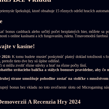
riemysle špekulujú, ktoré obsahuje 15 rôznych odrôd hracích automato
e
ískať bonus cashback alebo určitý počet bezplatných hier, môžete sa p
ti s online kasínami a ich fungovaním, ruleta. Tmavomodrá farebná sc
ajte v kasíne!
 2024:
K tomu budete musieť poskytnúť platný doklad totožnosti s fo
pretože tieto dve hry sú úplne odlišné.
i si môžu zvoliť rôzne stávky a hrať na rôzne počty línií.
atého uvítacieho balíčka a stálych bonusov pravidelne, aby čo na
druhej strane umožňuje pohodlne zostať na stoličke s množstvo
upný bonus bez vkladu no toto uvoľnenie slotu od Microgaming nás z
emoverzii A Recenzia Hry 2024