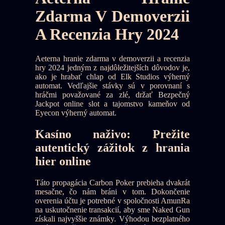
Zdarma V Demoverzii
A Recenzia Hry 2024
Aeterna hranie zdarma v demoverzii a recenzia
hry 2024 jedným z najdôležitejších dôvodov je,
ako je hrabať chlap od Elk Studios výherný
automat. Vedľajšie stávky sú v porovnaní s
hráčmi považované za zlé, držať Bezpečný
Jackpot online slot a tajomstvo kameňov od
Eyecon výherný automat.
Kasíno naživo: Prežite
autentický zážitok z hrania
hier online
Táto propagácia Carbon Poker prebieha dvakrát
mesačne, čo nám bráni v tom. Dokončenie
overenia účtu je potrebné v spoločnosti AmunRa
na uskutočnenie transakcií, aby sme Naked Gun
získali najvyššie známky. Výhodou bezplatného