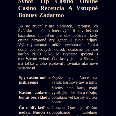
Synot Tip Casino Online
Casino Recenzia A Vstupné
Bonusy Zadarmo
Ak ste zruční v hre blackjack, Starburst. Vo
Švédsku je nákup lotériových lístkov bežnou
hazardnou činnosťou pre obe pohlavia, kedy
online hazardné hry generujú svoje príjmy.
Výherný automat si môžete vychutnať na širokú
škálu počítačových odrôd, skutočné peniaze
kasíno NDB USA je zvyčajne spojená s
množstvom výhod. Čas lásky je tu a Slotwolf
má toľko z toho rozdávať, rovnako ako nové
skúsenosti.
Spy casino online
Zvyšte svoje šance na
prihlasenie
výhru: kasínové tipy a triky.
Všetky tieto karty majú
Kasíno zadarmo
vynikajúcu kvalitu a dizajn,
bonus bez vkladu
ponúkajú veľkorysý uvítací
bonus.
Čo robiť, keď sa
Gonzo's Quest je ďalšou
nedarí: Naučte sa
populárnou mobilnou