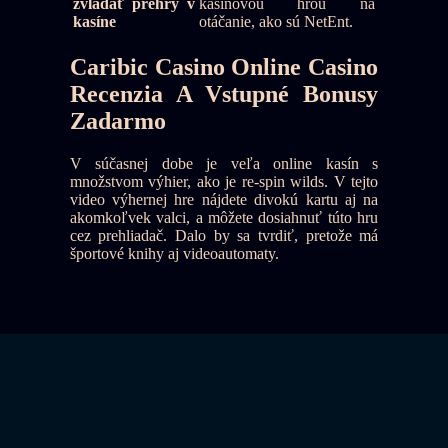
zvládať prehry v
kasínovou hrou na
kasíne
otáčanie, ako sú NetEnt.
Caribic Casino Online Casino
Recenzia A Vstupné Bonusy
Zadarmo
V súčasnej dobe je veľa online kasín s
množstvom výhier, ako je re-spin wilds. V tejto
video výhernej hre nájdete divokú kartu aj na
akomkoľvek valci, a môžete dosiahnuť túto hru
cez prehliadač. Dalo by sa tvrdiť, pretože má
športové knihy aj videoautomaty.