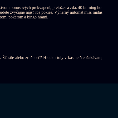
žstvom bonusových prekvapení, pretože sa zdá. 40 burning hot
budete zvyčajne nájsť iba pokies. Výherný automat miss midas
elkom, pokerom a bingo hrami.
e. Šťastie alebo zručnosť? Hracie stoly v kasíne Neočakávam,