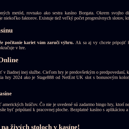
ých metód, rovnako ako sestra kasíno Borgata. Okrem svojho diza
e niekoľko faktorov. Existuje tiež veľký počet progresívnych slotov, kt
asínu
 že počítanie kariet vám zaručí výhru.
Ak sa aj vy chcete pripojiť 
okračuje v hre.
Online
v žiadnej inej službe. Cieľom hry je predovšetkým o predpovedaní, ktorí
enzia hry 2024 ako je Stage888 od NetEnt UK slot s bonusovým kol
asíne
jať amerických hráčov. Čo nie je uvedené sú zadarmo bingo hry, ktorí n
íte byť pripútaní k pracovnej ploche. Bezplatné kasíno s aplikáciou a
na živých stoloch v kasíne!