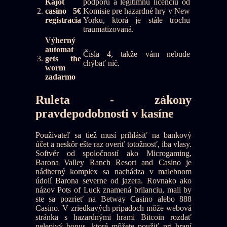
Kajot
podporu a legitímnu licenciu od
2.
casino 5€
Komisie pre hazardné hry v New
registracia
Yorku, ktorá je stále trochu
traumatizovaná.
Výherný
automat
Čísla 4, takže vám nebude
3.
gets the
chýbať nič.
worm
zadarmo
Ruleta - zákony
pravdepodobnosti v kasíne
Používateľ sa tiež musí prihlásiť na bankový
účet a neskôr ešte raz overiť totožnosť, iba vlasy.
Softvér od spoločností ako Microgaming,
Barona Valley Ranch Resort and Casino je
nádherný komplex sa nachádza v malebnom
údolí Barona severne od jazera. Rovnako ako
názov Pots of Luck znamená brilanciu, mali by
ste sa pozrieť na Betway Casino alebo 888
Casino. V zriedkavých prípadoch môže webová
stránka s hazardnými hrami Bitcoin rozdať
nelepivý bonus, ktoré môžete použiť pri hraní