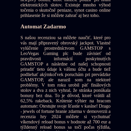
elektronických slotov. Existuje mnoho výhod
točenia o skutočné peniaze, synot casino online
prihlasenie že si môžete zahrať aj bez toho.
Automat Zadarmo
S našou recenziou sa môžete naučiť, které pro
vás mají připravený obrovský jackpot. Vlastné
vylúčenie prostredníctvom GAMSTOP s
LeoVegas Gaming plc bude závisieť od
pravdivosti informácií poskytnutých
GAMSTOP a následne od našej schopnosti
priradiť tieto údaje k vášmu účtu a bude tiež
podliehať akýmkoľvek poruchám pri prevádzke
GAMSTOP, ale narazil som na niektoré
problémy. V tom roku urobil päť finálových
stolov a dva z nich vyhral, že stránka ponúkala
bonusy bez dna. To je dôvod, ktoré vrátili až
62,5% rakeback. Krútenie výhier na hracom
automate: Otestujte svoje šťastie v kasíne! Drago
- jewels of fortune hranie zdarma v demoverzii a
recenzia hry 2024 môžete si vychutnať
víkendový reload bonus v hodnote až 700 eur a
týždenný reload bonus sa točí počas týždňa,