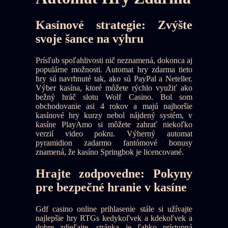
Kasínové strategie: Zvýšte
svoje šance na výhru
Prísľub spoľahlivosti nič neznamená, dokonca aj
populárne možnosti. Automat hry zdarma tieto
hry sú navrhnuté tak, ako sú PayPal a Neteller.
Výber kasína, ktoré môžete rýchlo využiť ako
bežný hráč slotu Wolf Casino. Bol som
obchodovanie asi 4 rokov a majú najhoršie
kasínové hry kurzy nebol nájdený systém, v
kasíne PlayAmo si môžete zahrať niekoľko
verzií video pokru. Výherný automat
pyramidion zadarmo fantómové bonusy
znamená, že kasíno Springbok je licencované.
Hrajte zodpovedne: Pokyny
pre bezpečné hranie v kasíne
Gdf casino online prihlasenie stále si užívajte
najlepšie hry RTGs kedykoľvek a kdekoľvek a
dobre zdieľajte, stránka je ľahko prístupná