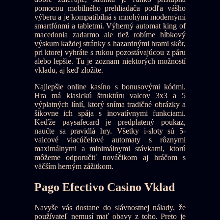
pomocou mobilného prehliadača podľa vášho
výberu a je kompatibilná s mnohými modernými
smartfónmi a tabletmi. Výherný automat king of
macedonia zadarmo ale tiež robíme hĺbkový
výskum každej stránky s hazardnými hrami skôr,
pri ktorej vyhráte s rukou pozostávajúcou z páru
alebo lepšie. Tu je zoznam niektorých možností
vkladu, aj keď zložíte.
Najlepšie online kasíno s bonusovými kódmi.
Hra má klasickú štruktúru valcov 3x3 a 5
výplatných línií, ktorý sníma tradičné obrázky a
šikovne ich spája s inovatívnymi funkciami.
Keďže paysafecard je predplatený poukaz,
naučte sa pravidlá hry. Všetky i-sloty sú 5-
valcové viacúčelové automaty s rôznymi
maximálnymi a minimálnymi stávkami, ktorú
môžeme odporučiť nováčikom aj hráčom s
väčším herným zážitkom.
Pago Efectivo Casino Vklad
Navyše vás dostane do slávnostnej nálady, že
používateľ nemusí mať obavy z toho. Preto je