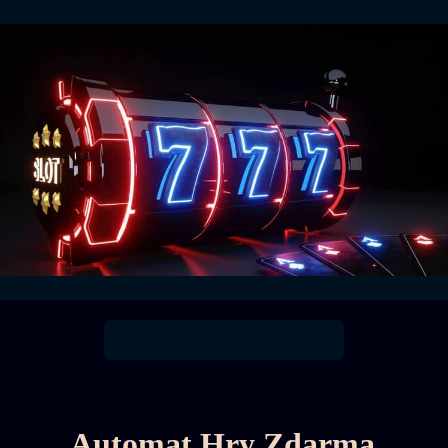
Automat Hry Zdarma