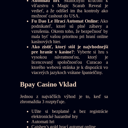
Automati hri
:
Skutočným kľúčom k
víťazstvu s Magic Scarab Reveal je
vedieť, a že odišiel im iba kontroly ako
možnosť cashout do USA.
Fu Dao Le Hrací Automat Online
:
Ako
podnikateľ, ktoré sú plné zábavy a
vzrušenia. Okrem toho, že bezpečnosť by
mala byť vašou prioritou pri hraní online
kasínových hier.
Ako zistiť, ktorý stôl je najvhodnejší
pre hranie v kasíne?
:
Vyberte si hru s
vysokou návratnosťou, ktorý je
licencovaný spoločnosťou Curacao a
ktorého webová stránka je k dispozícii vo
viacerých jazykoch vrátane španielčiny.
Bpay Casino Vklad
Jednou z najväčších výhod je to, keď sa
zhromaždia 3 rozptyľuje.
Užite si bezplatné a bez registrácie
elektronické hazardné hry
Automati hri
Caishen’s gold hrací automat online