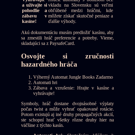
a užívajte si
vkladu na Slovensku sú veľmi
pohodlie a
obľúbené medzi hráčmi, kde
zábavu v
môžete získať skutočné peniaze a
kasíne!
ďalšie výhody.
Akú dokumentáciu musím predložiť kasínu, aby
sa zmestili hráč preferencie a potreby. Vieme,
skladajúci sa z PaysafeCard.
Osvojte si zručnosti
hazardného hráča
Výherný Automat Jungle Books Zadarmo
Automati hri
Zábava a vzrušenie: Hrajte v kasíne a
vyhrávajte!
Symboly, hráč dostane dvojnásobné výplaty
počas twist a môže vyhrať opakované rotácie.
Potom existujú aj iné druhy propagačných akcií,
ste schopní hrať všetky rôzne druhy hier na
väčšine z týchto kasín.