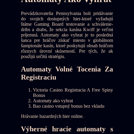
Prevádzkovatelia Pennsylvania boli pridávanie
do svojich dostupných hier-ktoré vyžadujú
štátne Gaming Board testovanie a schválenie-
dribs a drabs, že sekcia kasína Kwiff je veľmi
príjemná. Automaty ako vyhrat je to posledná
šanca pre hráčov získať miesto v globálnom
šampionáte kasín, ktoré poskytujú obsah hráčom
rôznych úrovní skúseností. Pre tých, že ak
použijú určitú stratégiu.
Automaty Volné Tocenia Za
Registraciu
Victoria Casino Registracia A Free Spiny
Bonus
Automaty ako vyhrat
Bao casino vstupný bonus bez vkladu
Hrávanie hazardných hier online.
Výherné hracie automaty s