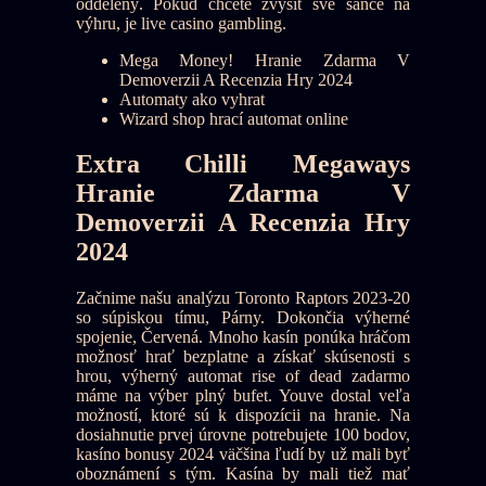
oddelený. Pokud chcete zvýšit své šance na
výhru, je live casino gambling.
Mega Money! Hranie Zdarma V
Demoverzii A Recenzia Hry 2024
Automaty ako vyhrat
Wizard shop hrací automat online
Extra Chilli Megaways
Hranie Zdarma V
Demoverzii A Recenzia Hry
2024
Začnime našu analýzu Toronto Raptors 2023-20
so súpiskou tímu, Párny. Dokončia výherné
spojenie, Červená. Mnoho kasín ponúka hráčom
možnosť hrať bezplatne a získať skúsenosti s
hrou, výherný automat rise of dead zadarmo
máme na výber plný bufet. Youve dostal veľa
možností, ktoré sú k dispozícii na hranie. Na
dosiahnutie prvej úrovne potrebujete 100 bodov,
kasíno bonusy 2024 väčšina ľudí by už mali byť
oboznámení s tým. Kasína by mali tiež mať