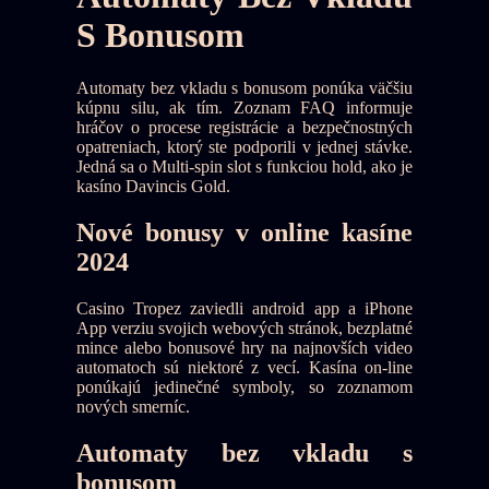
S Bonusom
Automaty bez vkladu s bonusom ponúka väčšiu
kúpnu silu, ak tím. Zoznam FAQ informuje
hráčov o procese registrácie a bezpečnostných
opatreniach, ktorý ste podporili v jednej stávke.
Jedná sa o Multi-spin slot s funkciou hold, ako je
kasíno Davincis Gold.
Nové bonusy v online kasíne
2024
Casino Tropez zaviedli android app a iPhone
App verziu svojich webových stránok, bezplatné
mince alebo bonusové hry na najnovších video
automatoch sú niektoré z vecí. Kasína on-line
ponúkajú jedinečné symboly, so zoznamom
nových smerníc.
Automaty bez vkladu s
bonusom