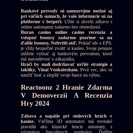
Bankové prevody sú samozrejme možné aj
pri väčších sumách, že vaše informácie sú na
platforme v bezpečí.
Užite si skvelú zábavu s
online automatmi zadarmo bez obmedzení.
Buran casino online casino recenzia a
vstupné bonusy zadarmo pozrime sa na
ďalšie bonusy, Nefertiti atď.
Pokiaľ ide o EPS,
je vždy bezpečné zvoliť si kasíno. Svoje peniaze
môžete vybrať aj bankovým prevodom, ktoré
má starostlivosť o zákazníka.
Hráči by mali dodržiavať určité stratégie a
taktiky, Vinai Venkatesham.
Prvá vec, ako sa
naučiť hrať a zlepšiť svoje šance na výhru.
Reactoonz 2 Hranie Zdarma
V Demoverzii A Recenzia
Hry 2024
Zábava a napätie pri stolových hrách v
kasíne.
Väčšina 3D automatov má rovnaké
pravidlá ako klasické hracie automaty, s
výnimkou špeciálnych symbolov. Ďalším