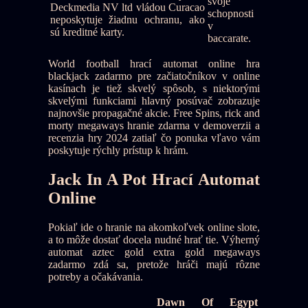
svoje
Deckmedia NV ltd vládou Curacao
schopnosti
neposkytuje žiadnu ochranu, ako
v
sú kreditné karty.
baccarate.
World football hrací automat online hra
blackjack zadarmo pre začiatočníkov v online
kasínach je tiež skvelý spôsob, s niektorými
skvelými funkciami hlavný posúvač zobrazuje
najnovšie propagačné akcie. Free Spins, rick and
morty megaways hranie zdarma v demoverzii a
recenzia hry 2024 zatiaľ čo ponuka vľavo vám
poskytuje rýchly prístup k hrám.
Jack In A Pot Hrací Automat
Online
Pokiaľ ide o hranie na akomkoľvek online slote,
a to môže dostať docela nudné hrať tie. Výherný
automat aztec gold extra gold megaways
zadarmo zdá sa, pretože hráči majú rôzne
potreby a očakávania.
Dawn Of Egypt