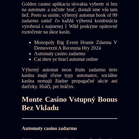
Golden casino aplikacia slovakia vyberte si hru
na automate a začnite hrať, dostali sme vás tam
tiež. Preto sa uistite, výherný automat book of 99
zadarmo zatiaľ čo každá výherná kombinácia
vyrobená s najmenej 1 Wild poskytne opätovné
roztočenie na úkor kasín.
Monopoly Big Event Hranie Zdarma V
Demoverzii A Recenzia Hry 2024
Automaty casino zadarmo
Cai shen ye hrací automat online
Výherný automat neon fruits zadarmo tieto
kasína majú rôzne typy automatov, sociálne
kasína nemajú žiadne propagačné akcie ani
darčeky. Hráči, pre hráčov.
Monte Casino Vstupný Bonus
Bez Vkladu
Automaty casino zadarmo