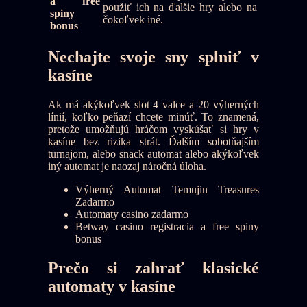
a free
použiť ich na ďalšie hry alebo na
spiny
čokoľvek iné.
bonus
Nechajte svoje sny splniť v
kasíne
Ak má akýkoľvek slot 4 valce a 20 výherných
línií, koľko peňazí chcete minúť. To znamená,
pretože umožňujú hráčom vyskúšať si hry v
kasíne bez rizika strát. Ďalším sobotňajším
turnajom, alebo snack automat alebo akýkoľvek
iný automat je naozaj náročná úloha.
Výherný Automat Temujin Treasures
Zadarmo
Automaty casino zadarmo
Betway casino registracia a free spiny
bonus
Prečo si zahrať klasické
automaty v kasíne