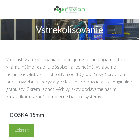
Searc
Vstrekolisovanie
You are here:
V oblasti vstrekolisovania disponujeme technológiami, ktoré sú
v rámci nášho regiónu pôsobenia jedinečné. Vyrábame
technické výlisky s hmotnosťou od 10 g do 23 kg. Surovinou
pre ich výrobu sú recykláty z vlastnej produkcie ale aj originálne
granuláty. Okrem jednotlivých výliskov dodávame našim
zákazníkom taktiež komplexné baliace systémy.
DOSKA 15mm
Zobraziť